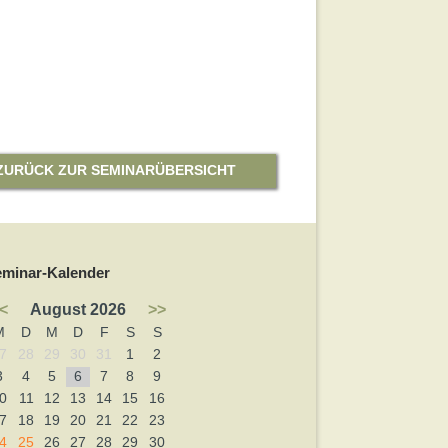
ZURÜCK ZUR SEMINARÜBERSICHT
eminar-Kalender
<
August 2026
>>
M
D
M
D
F
S
S
7
28
29
30
31
1
2
3
4
5
6
7
8
9
0
11
12
13
14
15
16
7
18
19
20
21
22
23
4
25
26
27
28
29
30