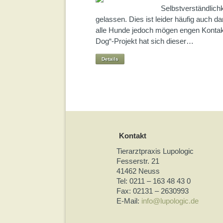
Selbstverständlichk
gelassen. Dies ist leider häufig auch 
alle Hunde jedoch mögen engen Konta
Dog“-Projekt hat sich dieser…
Details
Kontakt
Tierarztpraxis Lupologic
Fesserstr. 21
41462 Neuss
Tel: 0211 – 163 48 43 0
Fax: 02131 – 2630993
E-Mail:
info@lupologic.de