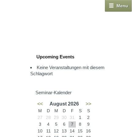
Menu
Upcoming Events
Keine Veranstaltungen mit diesem
Schlagwort
Seminar-Kalender
<<
August 2026
>>
M
D
M
D
F
S
S
27
28
29
30
31
1
2
3
4
5
6
7
8
9
10
11
12
13
14
15
16