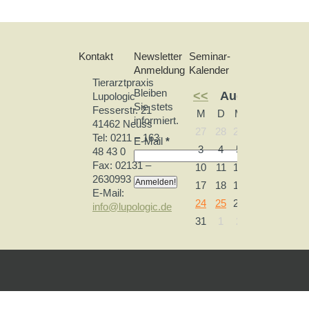
Kontakt
Newsletter
Seminar-
Anmeldung
Kalender
Tierarztpraxis
Bleiben
<<
August 2026
Lupologic
Sie stets
Fesserstr. 21
M
D
M
D
F
S
informiert.
41462 Neuss
27
28
29
30
31
1
Tel: 0211 – 163
E-Mail
*
3
4
5
6
7
8
48 43 0
Fax: 02131 –
10
11
12
13
14
15
2630993
17
18
19
20
21
22
E-Mail:
24
25
26
27
28
29
info@lupologic.de
31
1
2
3
4
5