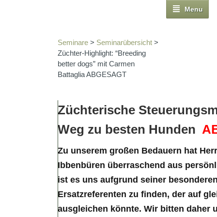
Menu
Seminare
>
Seminarübersicht
>
Züchter-Highlight: “Breeding
better dogs” mit Carmen
Battaglia ABGESAGT
Züchterische Steuerungsm
Weg zu besten Hunden
A
Zu unserem großen Bedauern hat Herr 
Ibbenbüren überraschend aus persönl
ist es uns aufgrund seiner besonderen
Ersatzreferenten zu finden, der auf gl
ausgleichen könnte. Wir bitten daher