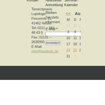
Kontakt
Newsletter
Seminar-
Anmeldung
Kalender
Tierarztpraxis
Bleiben
<<
August 2026
Lupologic
Sie stets
Fesserstr. 21
M
D
M
D
F
S
informiert.
41462 Neuss
27
28
29
30
31
1
Tel: 0211 – 163
E-Mail
*
3
4
5
6
7
8
48 43 0
Fax: 02131 –
10
11
12
13
14
15
2630993
17
18
19
20
21
22
E-Mail:
24
25
26
27
28
29
info@lupologic.de
31
1
2
3
4
5