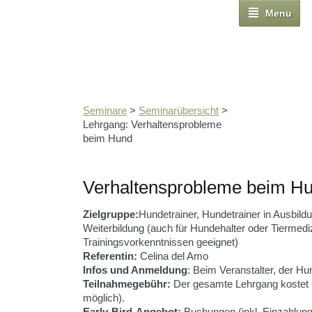
Menu
Seminare
>
Seminarübersicht
>
Lehrgang: Verhaltensprobleme
beim Hund
Verhaltensprobleme beim H
Zielgruppe:
Hundetrainer, Hundetrainer in Ausbildu
Weiterbildung (auch für Hundehalter oder Tiermedi
Trainingsvorkenntnissen geeignet)
Referentin:
Celina del Amo
Infos und Anmeldung
: Beim Veranstalter, der H
Teilnahmegebühr:
Der gesamte Lehrgang kostet 
möglich).
Early-Bird-Angebot:
Buchungen (inkl. Einzahlung