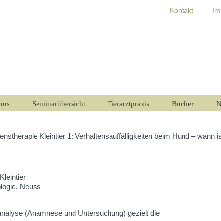
Kontakt
Im
uns
Seminarübersicht
Tierarztpraxis
Bücher
N
enstherapie Kleintier 1: Verhaltensauffälligkeiten beim Hund – wann is
leintier
ologic, Neuss
allanalyse (Anamnese und Untersuchung) gezielt die