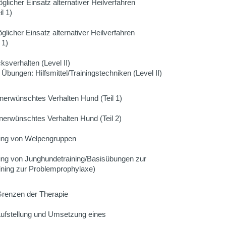
licher Einsatz alternativer Heilverfahren
l 1)
licher Einsatz alternativer Heilverfahren
 1)
sverhalten (Level II)
bungen: Hilfsmittel/Trainingstechniken (Level II)
erwünschtes Verhalten Hund (Teil 1)
erwünschtes Verhalten Hund (Teil 2)
tung von Welpengruppen
ung von Junghundetraining/Basisübungen zur
ining zur Problemprophylaxe)
Grenzen der Therapie
Aufstellung und Umsetzung eines