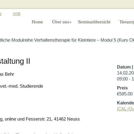
z
AGB
Home
Über uns
Seminarübersicht
Tierarzt
tliche Modulreihe Verhaltenstherapie für Kleintiere – Modul 5 (Kurs 
altung II
Datum | 
14.02.20
tas Behr
09:00 - 
, vet.-med. Studierende
Preis
€585.00
Kalende
iCAL (Ou
g, online und Fesserstr. 21, 41462 Neuss