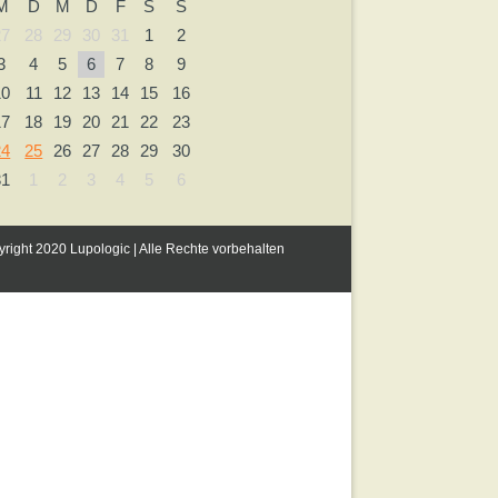
M
D
M
D
F
S
S
27
28
29
30
31
1
2
3
4
5
6
7
8
9
10
11
12
13
14
15
16
17
18
19
20
21
22
23
24
25
26
27
28
29
30
31
1
2
3
4
5
6
right 2020 Lupologic | Alle Rechte vorbehalten