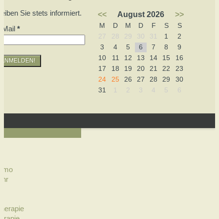
leiben Sie stets informiert.
<<
August 2026
>>
M
D
M
D
F
S
S
-Mail
*
27
28
29
30
31
1
2
3
4
5
6
7
8
9
10
11
12
13
14
15
16
17
18
19
20
21
22
23
24
25
26
27
28
29
30
31
1
2
3
4
5
6
 Amo
ehr
t
therapie
erapie