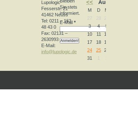
Bleiben
<<
August 2026
Lupologic
Sie stets
Fesserstr. 21
M
D
M
D
F
S
informiert.
41462 Neuss
27
28
29
30
31
1
Tel: 0211 – 163
E-Mail
*
3
4
5
6
7
8
48 43 0
Fax: 02131 –
10
11
12
13
14
15
2630993
17
18
19
20
21
22
E-Mail:
24
25
26
27
28
29
info@lupologic.de
31
1
2
3
4
5