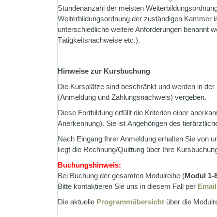
Stundenanzahl der meisten Weiterbildungsordnunge
Weiterbildungsordnung der zuständigen Kammer ist
unterschiedliche weitere Anforderungen benannt w
Tätigkeitsnachweise etc.).
Hinweise zur Kursbuchung
Die Kursplätze sind beschränkt und werden in de
(Anmeldung und Zahlungsnachweis) vergeben.
Diese Fortbildung erfüllt die Kriterien einer anerka
Anerkennung). Sie ist Angehörigen des tierärztlic
Nach Eingang Ihrer Anmeldung erhalten Sie von u
liegt die Rechnung/Quittung über Ihre Kursbuchung
Buchungshinweis
:
Bei Buchung der gesamten Modulreihe (
Modul 1-
Bitte kontaktieren Sie uns in diesem Fall per
Email
Die aktuelle
Programmübersicht
über die Modulre