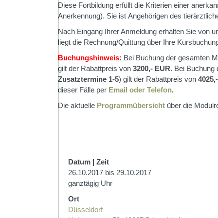
Diese Fortbildung erfüllt die Kriterien einer anerka
Anerkennung). Sie ist Angehörigen des tierärztlic
Nach Eingang Ihrer Anmeldung erhalten Sie von u
liegt die Rechnung/Quittung über Ihre Kursbuchung
Buchungshinweis
:
Bei Buchung der gesamten Mo
gilt der Rabattpreis von
3200,- EUR
. Bei Buchung 
Zusatztermine 1-5
) gilt der Rabattpreis von
4025,
dieser Fälle per
Email oder Telefon
.
Die aktuelle
Programmübersicht
über die Modulre
Datum | Zeit
26.10.2017 bis 29.10.2017
ganztägig Uhr
Ort
Düsseldorf