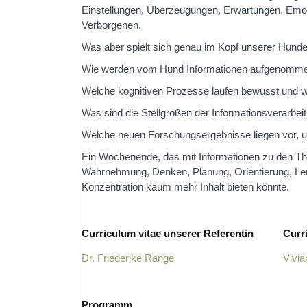
Einstellungen, Überzeugungen, Erwartungen, Emoti
Verborgenen.
Was aber spielt sich genau im Kopf unserer Hund
Wie werden vom Hund Informationen aufgenommen
Welche kognitiven Prozesse laufen bewusst und 
Was sind die Stellgrößen der Informationsverarbei
Welche neuen Forschungsergebnisse liegen vor, un
Ein Wochenende, das mit Informationen zu den 
Wahrnehmung, Denken, Planung, Orientierung, Ler
Konzentration kaum mehr Inhalt bieten könnte.
Curriculum vitae unserer Referentin
Curr
Dr. Friederike Range
Vivi
Programm