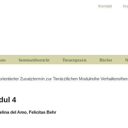
Kontakt
Im
uns
Seminarübersicht
Tierarztpraxis
Bücher
N
rientierter Zusatztermin zur Tierärztlichen Modulreihe Verhaltensthera
dul 4
elina del Amo, Felicitas Behr