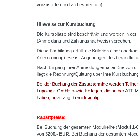
vorzustellen und zu besprechen)
Hinweise zur Kursbuchung
Die Kursplätze sind beschränkt und werden in de
(Anmeldung und Zahlungsnachweis) vergeben.
Diese Fortbildung erfüllt die Kriterien einer anerka
Anerkennung). Sie ist Angehörigen des tierärztlic
Nach Eingang Ihrer Anmeldung erhalten Sie von u
liegt die Rechnung/Quittung über Ihre Kursbuchung
Bei der Buchung der Zusatztermine werden Teilneh
Lupologic GmbH sowie Kollegen, die an der ATF-M
haben, bevorzugt berücksichtigt.
Rabattpreise:
Bei Buchung der gesamten Modulreihe (
Modul 1-
von
3200,- EUR
. Bei Buchung der gesamten Modul