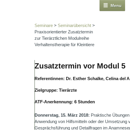
Menu
Seminare
>
Seminarübersicht
>
Praxisorientierter Zusatztermin
zur Tierärztlichen Modulreihe
Verhaltenstherapie für Kleintiere
Zusatztermin vor Modul 5
Referentinnen: Dr. Esther Schalke, Celina del A
Zielgruppe: Tierärzte
ATF-Anerkennung: 6 Stunden
Donnerstag, 15. März 2018:
Praktische Übungen 
Anwendung von Hilfsmitteln oder der Umsetzung v
Gesprächsführung und Detailfragen im Anamnesege