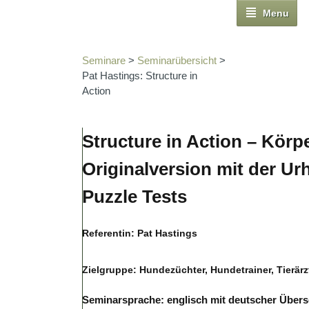
Menu
Seminare
>
Seminarübersicht
>
Pat Hastings: Structure in
Action
Structure in Action – Körp
Originalversion mit der U
Puzzle Tests
Referentin: Pat Hastings
Zielgruppe: Hundezüchter, Hundetrainer, Tierär
Seminarsprache: englisch mit deutscher Über