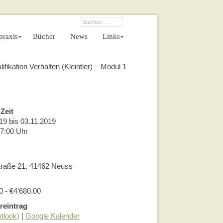
praxis
Bücher
News
Links
ikation Verhalten (Kleintier) – Modul 1
›
Zeit
19 bis 03.11.2019
‹
17:00 Uhr
traße 21, 41462 Neuss
0 - €4'680.00
reintrag
tlook)
|
Google Kalender