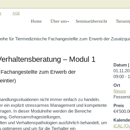
z
AGB
Home
Über uns
Seminarübersicht
Tierarzt
ihe für Tiermedizinische Fachangestellte zum Erwerb der Zusatzqualif
erhaltensberatung – Modul 1
Datum | 
01.11.20
e Fachangestellte zum Erwerb der
09:00 - 
eintier)
Ort
Neuss
Fessers
andlungssituationen nicht immer einfach zu handeln.
lter ein explizit stressarmes Management und kompetente
Preis
fragen. In dieser Modulreihe werden die Bereiche
€4'500.0
ning, Gehorsamsfragestellungen,
Kalende
lten und Verhaltenspathologien ausführlich behandelt, um
iCAL (Ou
optimieren und um für die Tierhalter ein