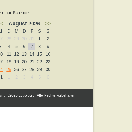
minar-Kalender
<<
August 2026
>>
M
D
M
D
F
S
S
27
28
29
30
31
1
2
3
4
5
6
7
8
9
10
11
12
13
14
15
16
17
18
19
20
21
22
23
24
25
26
27
28
29
30
31
1
2
3
4
5
6
right 2020 Lupologic | Alle Rechte vorbehalten