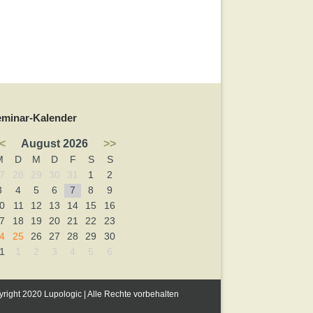
eminar-Kalender
<
August 2026
>>
M
D
M
D
F
S
S
7
28
29
30
31
1
2
3
4
5
6
7
8
9
0
11
12
13
14
15
16
7
18
19
20
21
22
23
4
25
26
27
28
29
30
1
1
2
3
4
5
6
right 2020 Lupologic | Alle Rechte vorbehalten