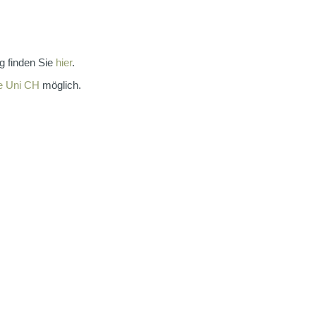
g finden Sie
hier
.
e Uni CH
möglich.