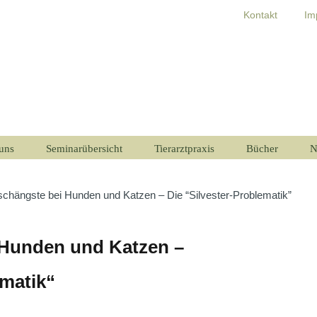
Kontakt
Im
uns
Seminarübersicht
Tierarztpraxis
Bücher
N
chängste bei Hunden und Katzen – Die “Silvester-Problematik”
 Hunden und Katzen –
ematik“