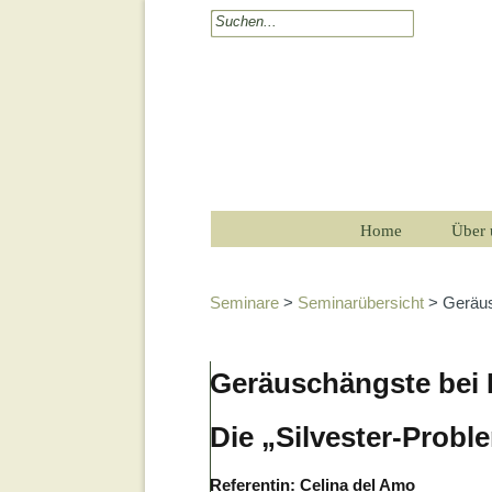
Home
Über 
Seminare
>
Seminarübersicht
> Geräus
Geräuschängste bei
Die „Silvester-Probl
Referentin: Celina del Amo