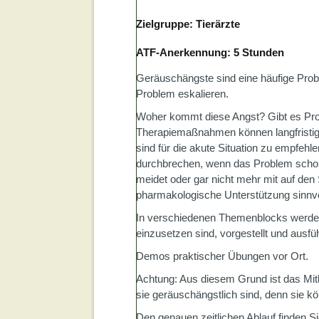
Zielgruppe: Tierärzte
ATF-Anerkennung: 5 Stunden
Geräuschängste sind eine häufige Probl
Problem eskalieren.
Woher kommt diese Angst? Gibt es Pr
Therapiemaßnahmen können langfristi
sind für die akute Situation zu empfeh
durchbrechen, wenn das Problem schon
meidet oder gar nicht mehr mit auf de
pharmakologische Unterstützung sinnvol
In verschiedenen Themenblocks werden 
einzusetzen sind, vorgestellt und ausfü
Demos praktischer Übungen vor Ort.
Achtung: Aus diesem Grund ist das Mit
sie geräuschängstlich sind, denn sie kö
Den genauen zeitlichen Ablauf finden Si