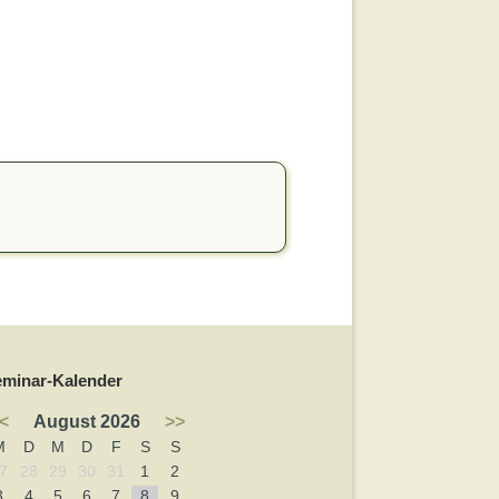
eminar-Kalender
<
August 2026
>>
M
D
M
D
F
S
S
7
28
29
30
31
1
2
3
4
5
6
7
8
9