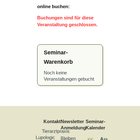
online buchen:
Buchungen sind für diese
Veranstaltung geschlossen.
Seminar-
Warenkorb
Noch keine
Veranstaltungen gebucht
Kontakt
Newsletter
Seminar-
Anmeldung
Kalender
Tierarztpraxis
Lupologic
Bleiben
<<
August 2026
>